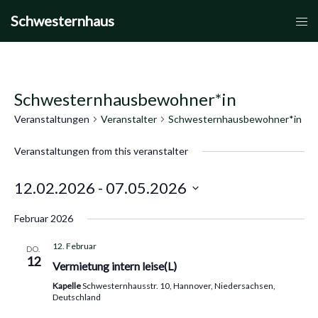
Zum
Schwesternhaus
Men
Inhalt
umsc
springen
Schwesternhausbewohner*in
Veranstaltungen
Veranstalter
Schwesternhausbewohner*in
Veranstaltungen from this veranstalter
12.02.2026
 - 
07.05.2026
Datum
Februar 2026
wählen.
12. Februar
DO.
12
Vermietung intern leise(L)
Kapelle
Schwesternhausstr. 10, Hannover, Niedersachsen,
Deutschland