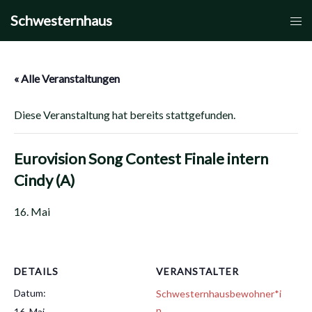
Zum
Schwesternhaus
Men
Inhalt
umsc
springen
« Alle Veranstaltungen
Diese Veranstaltung hat bereits stattgefunden.
Eurovision Song Contest Finale intern
Cindy (A)
16. Mai
DETAILS
VERANSTALTER
Datum:
Schwesternhausbewohner*i
n
16. Mai