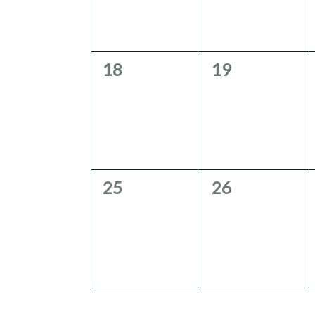
0
0
18
19
Veranstaltungen,
Veranstaltun
0
0
25
26
Veranstaltungen,
Veranstaltun