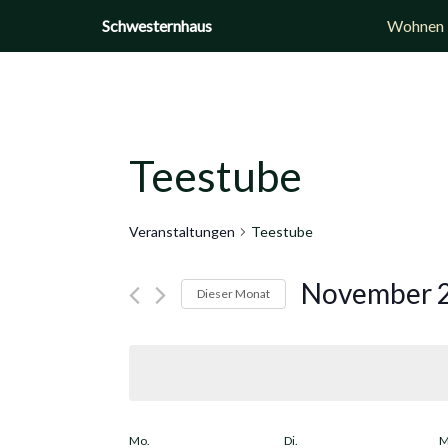
Zum
Schwesternhaus
Wohnen
Inhalt
springen
Teestube
Veranstaltungen
Teestube
November 
Dieser Monat
Datum
wählen.
Mo.
Di.
M