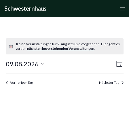
Zum
Schwesternhaus
Men
Inhalt
umsc
springen
Keine Veranstaltungen für 9. August 2026 vorgesehen. Hier geht es
zu den
nächsten bevorstehenden Veranstaltungen
.
09.08.2026
Vera
Ansic
Tag
Datum
Ansi
Navi
wählen.
Navi
Vorheriger Tag
Nächster Tag