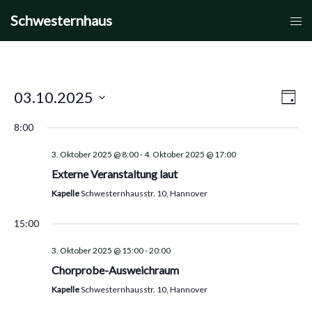
Zum
Schwesternhaus
Men
Inhalt
umsc
springen
03.10.2025
Vera
Ansic
Tag
Datum
Ansi
Navi
8:00
wählen.
Navi
3. Oktober 2025 @ 8:00
-
4. Oktober 2025 @ 17:00
Externe Veranstaltung laut
Kapelle
Schwesternhausstr. 10, Hannover
15:00
3. Oktober 2025 @ 15:00
-
20:00
Chorprobe-Ausweichraum
Kapelle
Schwesternhausstr. 10, Hannover