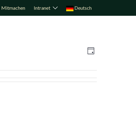
Mitmachen
Intranet
Deutsch
Veranstaltun
Ansichten-
Tag
Ansichten-
Navigation
Navigation