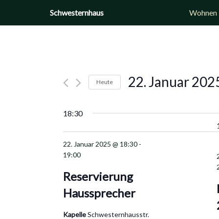
Zum
Schwesternhaus
Wohnen
Inhalt
springen
22. Januar 202
Heute
Datum
wählen.
18:30
22. Januar 2025 @ 18:30
-
19:00
Reservierung
Haussprecher
Kapelle
Schwesternhausstr.