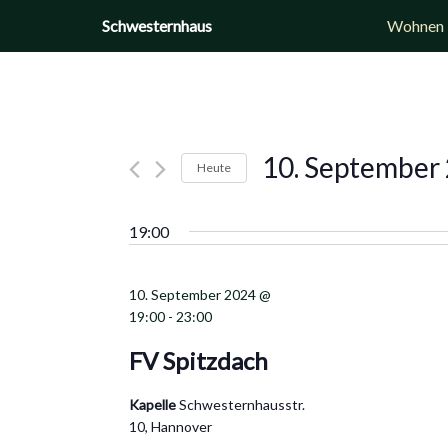
Zum
Schwesternhaus
Wohnen
Inhalt
springen
10. September
Heute
Datum
wählen.
19:00
10. September 2024 @
19:00
-
23:00
FV Spitzdach
Kapelle
Schwesternhausstr.
10, Hannover