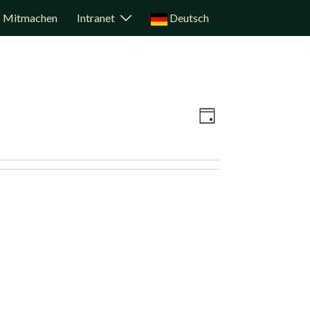
Mitmachen
Intranet
Deutsch
Veranstaltun
Ansichten-
Tag
Ansichten-
Navigation
Navigation