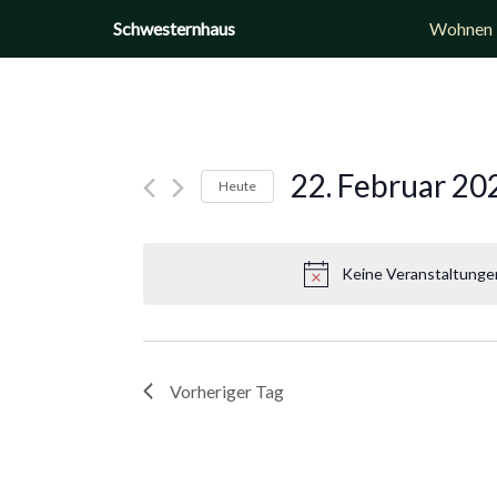
Zum
Schwesternhaus
Wohnen
Inhalt
springen
22. Februar 20
Heute
Datum
wählen.
Keine Veranstaltungen
Vorheriger Tag