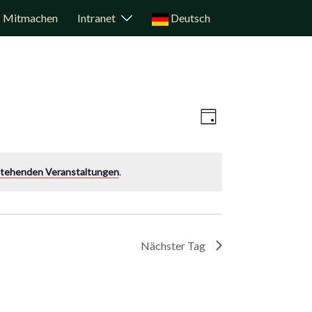
Mitmachen
Intranet
Deutsch
Veranstaltun
Ansichten-
Tag
Ansichten-
Navigation
Navigation
stehenden Veranstaltungen
.
Nächster Tag