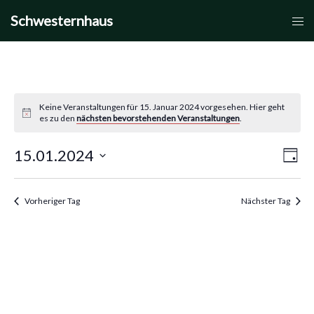
Zum
Schwesternhaus
Men
Inhalt
umsc
springen
Keine Veranstaltungen für 15. Januar 2024 vorgesehen. Hier geht
es zu den
nächsten bevorstehenden Veranstaltungen
.
15.01.2024
Vera
Ansic
Tag
Datum
Ansi
Navi
wählen.
Navi
Vorheriger Tag
Nächster Tag