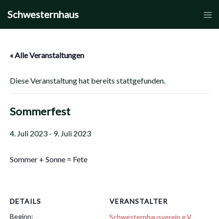
Zum
Schwesternhaus
Men
Inhalt
umsc
springen
« Alle Veranstaltungen
Diese Veranstaltung hat bereits stattgefunden.
Sommerfest
4. Juli 2023
-
9. Juli 2023
Sommer + Sonne = Fete
DETAILS
VERANSTALTER
Beginn:
Schwesternhausverein e.V.