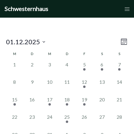
Zum
Schwesternhaus
Men
Inhalt
umsc
springen
01.12.2025
Vera
Ansic
Mona
Datum
Ansi
Navi
M
D
M
D
F
S
S
Kalender
wählen.
Navi
0
0
0
0
1
1
1
1
2
3
4
5
6
7
von
Veranstaltungen,
Veranstaltungen,
Veranstaltungen,
Veranstaltungen,
Veranstaltung,
Veranstaltung,
Veranst
Veranstaltungen
0
0
0
0
1
0
0
8
9
10
11
12
13
14
Veranstaltungen,
Veranstaltungen,
Veranstaltungen,
Veranstaltungen,
Veranstaltung,
Veranstaltungen,
Veransta
1
0
1
1
1
0
0
15
16
17
18
19
20
21
Veranstaltung,
Veranstaltungen,
Veranstaltung,
Veranstaltung,
Veranstaltung,
Veranstaltungen,
Veransta
0
0
0
1
0
0
0
22
23
24
25
26
27
28
Veranstaltungen,
Veranstaltungen,
Veranstaltungen,
Veranstaltung,
Veranstaltungen,
Veranstaltungen,
Veransta