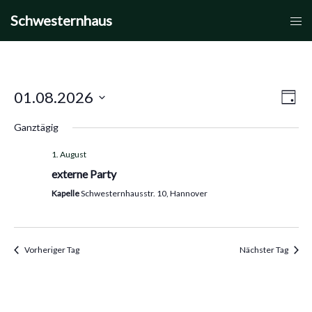
Zum
Schwesternhaus
Men
Inhalt
umsc
springen
01.08.2026
Vera
Ansic
Tag
Datum
Ansi
Navi
Ganztägig
wählen.
Navi
1. August
externe Party
Kapelle
Schwesternhausstr. 10, Hannover
Vorheriger Tag
Nächster Tag