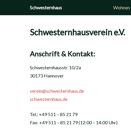
Zum
Schwesternhaus
Wohnen
Inhalt
springen
Schwesternhausverein e.V
.
Anschrift & Kontakt:
Schwesternhausstr. 10/2a
30173 Hannover
verein@schwesternhaus.de
schwesternhaus.de
Tel.: +49 511 – 85 21 79
Fax: +49 511 – 85 21 79 (12:00 – 14:00 Uhr)