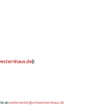
esternhaus.de
):
tte an
webmaster@schwesternhaus.de